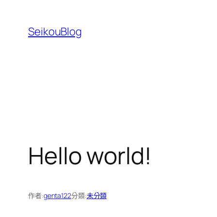
跳
至
SeikouBlog
主
要
內
容
Hello world!
作者:
genta122
分類:
未分類