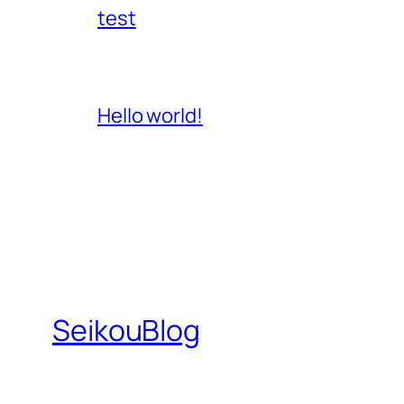
test
Hello world!
SeikouBlog